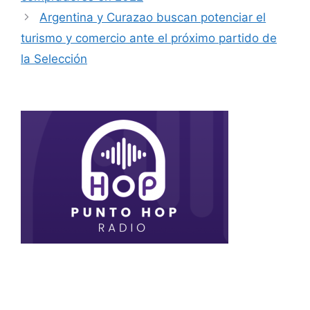
Argentina y Curazao buscan potenciar el
turismo y comercio ante el próximo partido de
la Selección