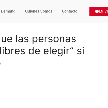
 Demand
Quiénes Somos
Contacto
EN V
que las personas
ibres de elegir” si
o