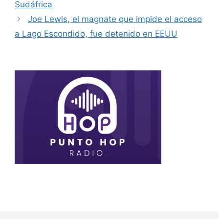
Sudáfrica
Joe Lewis, el magnate que impide el acceso
a Lago Escondido, fue detenido en EEUU