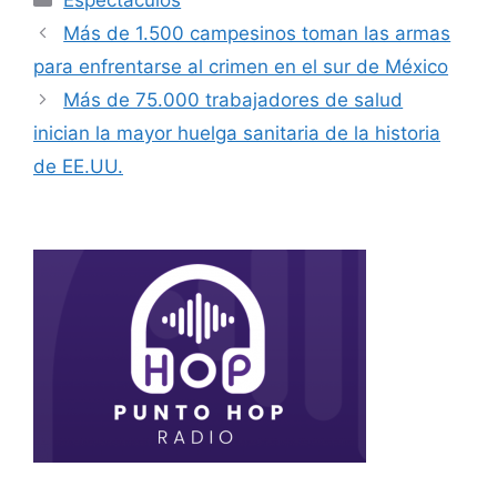
Espectáculos
Más de 1.500 campesinos toman las armas
para enfrentarse al crimen en el sur de México
Más de 75.000 trabajadores de salud
inician la mayor huelga sanitaria de la historia
de EE.UU.