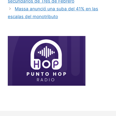
secundarios de Tres de Febrero
Massa anunció una suba del 41% en las
escalas del monotributo